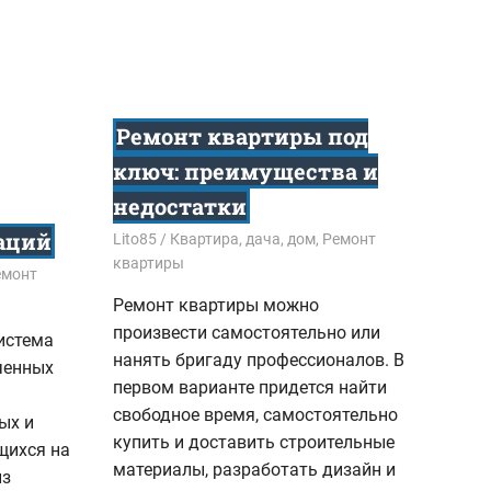
Ремонт квартиры под
ключ: преимущества и
недостатки
аций
03.02.2023
Lito85
Квартира, дача, дом
,
Ремонт
квартиры
емонт
Ремонт квартиры можно
произвести самостоятельно или
истема
нанять бригаду профессионалов. В
ченных
первом варианте придется найти
свободное время, самостоятельно
ых и
купить и доставить строительные
щихся на
материалы, разработать дизайн и
из