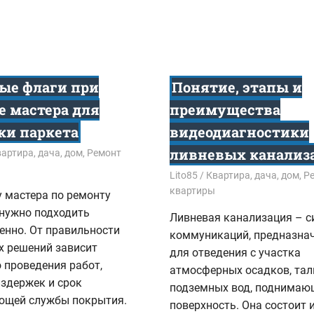
ые флаги при
Понятие, этапы и
е мастера для
преимущества
ки паркета
видеодиагностики
ливневых канализ
4
артира, дача, дом
,
Ремонт
07.04.2023
Lito85
Квартира, дача, дом
,
Р
квартиры
 мастера по ремонту
 нужно подходить
Ливневая канализация – с
енно. От правильности
коммуникаций, предназна
х решений зависит
для отведения с участка
 проведения работ,
атмосферных осадков, тал
здержек и срок
подземных вод, поднимаю
ющей службы покрытия.
поверхность. Она состоит 