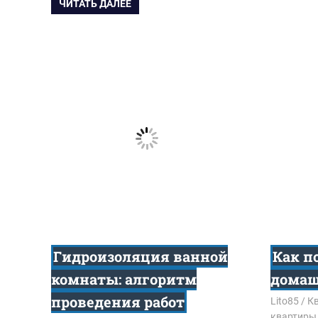
ЧИТАТЬ ДАЛЕЕ
Гидроизоляция ванной
Как п
комнаты: алгоритм
домаш
проведения работ
22.06.201
Lito85
Кв
квартиры