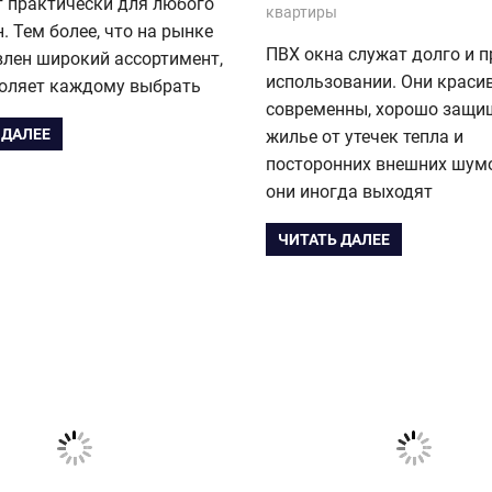
т практически для любого
квартиры
н. Тем более, что на рынке
ПВХ окна служат долго и п
влен широкий ассортимент,
использовании. Они краси
воляет каждому выбрать
современны, хорошо защ
 ДАЛЕЕ
жилье от утечек тепла и
посторонних внешних шумо
они иногда выходят
ЧИТАТЬ ДАЛЕЕ