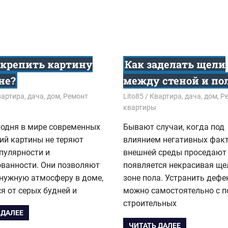
акрепить картину
Как заделать щели
не?
между стеной и по
8
артира, дача, дом
,
Ремонт
05.09.2018
Lito85
Квартира, дача, дом
,
Р
квартиры
годня в мире современных
Бывают случаи, когда под
ий картины не теряют
влиянием негативных фак
пулярности и
внешней среды проседают 
ованности. Они позволяют
появляется некрасивая ще
 нужную атмосферу в доме,
зоне пола. Устранить дефе
я от серых будней и
можно самостоятельно с 
строительных
 ДАЛЕЕ
ЧИТАТЬ ДАЛЕЕ