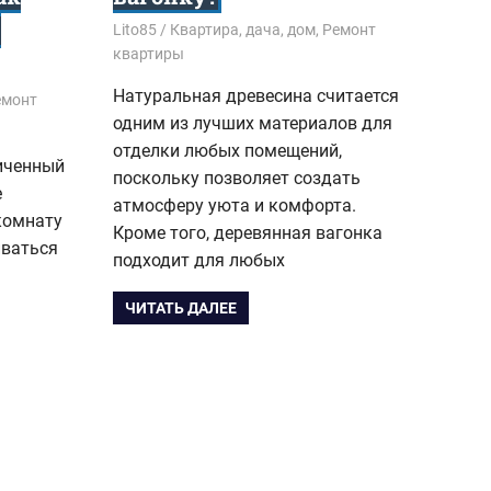
е
12.08.2021
Lito85
Квартира, дача, дом
,
Ремонт
квартиры
Натуральная древесина считается
емонт
одним из лучших материалов для
отделки любых помещений,
ниченный
поскольку позволяет создать
е
атмосферу уюта и комфорта.
комнату
Кроме того, деревянная вагонка
иваться
подходит для любых
я
ЧИТАТЬ ДАЛЕЕ