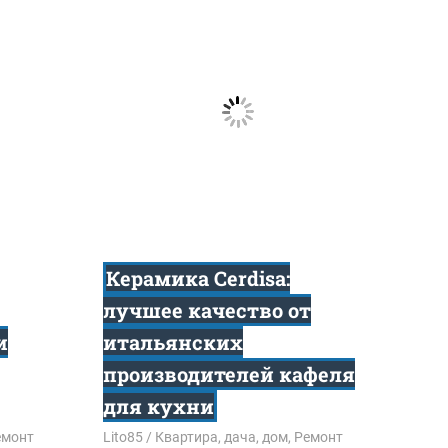
Керамика Cerdisa:
лучшее качество от
и
итальянских
производителей кафеля
для кухни
емонт
09.01.2020
Lito85
Квартира, дача, дом
,
Ремонт