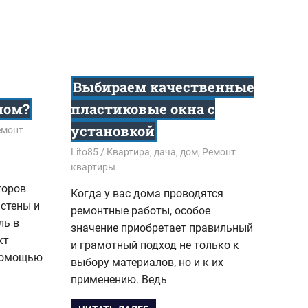
Выбираем качественные
лом?
пластиковые окна с
установкой
емонт
18.08.2018
Lito85
Квартира, дача, дом
,
Ремонт
квартиры
торов
Когда у вас дома проводятся
стены и
ремонтные работы, особое
ль в
значение приобретает правильный
кт
и грамотный подход не только к
помощью
выбору материалов, но и к их
применению. Ведь