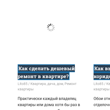
Как сделать дешевый
Как в
ремонт в квартире?
корид
17.03.2021
Lito85
Квартира, дача, дом
,
Ремонт
09.10.202
Lito85
Кв
квартиры
квартиры
Практически каждый владелец
Обои от
квартиры или дома хотя бы раз в
отделоч