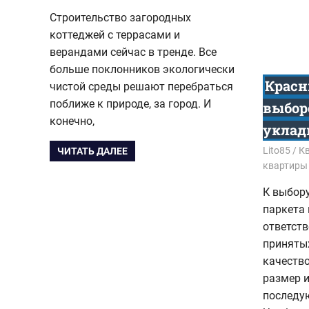
Строительство загородных
коттеджей с террасами и
верандами сейчас в тренде. Все
больше поклонников экологически
Красн
чистой среды решают перебраться
поближе к природе, за город. И
выбор
конечно,
уклад
13.09.202
Lito85
Кв
ЧИТАТЬ ДАЛЕЕ
квартиры
К выбору
паркета
ответств
приняты
качество
размер и
последу