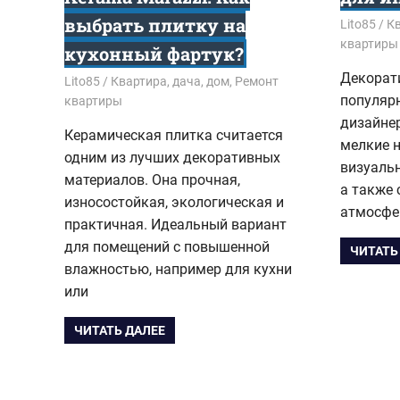
выбрать плитку на
24.10.202
Lito85
Кв
квартиры
кухонный фартук?
Декорат
18.11.2021
Lito85
Квартира, дача, дом
,
Ремонт
популяр
квартиры
дизайнер
Керамическая плитка считается
мелкие н
одним из лучших декоративных
визуаль
материалов. Она прочная,
а также
износостойкая, экологическая и
атмосфе
практичная. Идеальный вариант
для помещений с повышенной
ЧИТАТЬ
влажностью, например для кухни
или
ЧИТАТЬ ДАЛЕЕ