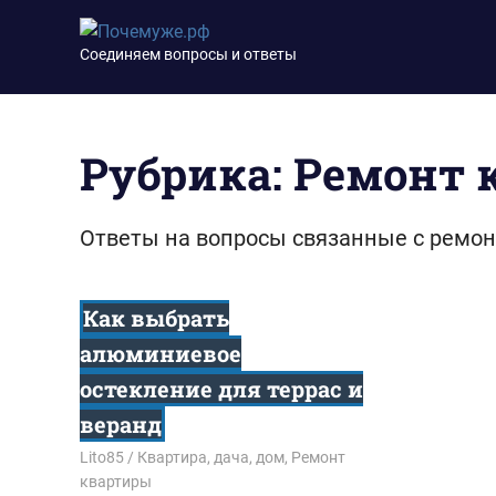
Перейти
Почемуже.рф
к
Соединяем вопросы и ответы
содержимому
Рубрика:
Ремонт 
Ответы на вопросы связанные с ремон
Как выбрать
алюминиевое
остекление для террас и
веранд
27.02.2025
Lito85
Квартира, дача, дом
,
Ремонт
квартиры