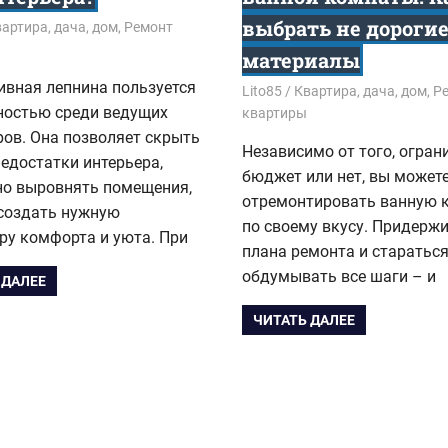
выбрать не дороги
1
артира, дача, дом
,
Ремонт
материалы
ивная лепнина пользуется
22.09.2021
Lito85
Квартира, дача, дом
,
Р
ностью среди ведущих
квартиры
ов. Она позволяет скрыть
Независимо от того, огра
едостатки интерьера,
бюджет или нет, вы может
но выровнять помещения,
отремонтировать ванную 
 создать нужную
по своему вкусу. Придерж
ру комфорта и уюта. При
плана ремонта и старатьс
обдумывать все шаги – и
 ДАЛЕЕ
ЧИТАТЬ ДАЛЕЕ