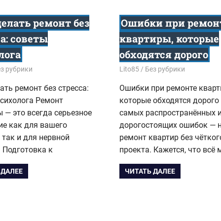
делать ремонт без
Ошибки при ремон
а: советы
квартиры, которые
лога
обходятся дорого
6
з рубрики
15.04.2026
Lito85
Без рубрики
ать ремонт без стресса:
Ошибки при ремонте кварт
психолога Ремонт
которые обходятся дорого
 — это всегда серьезное
самых распространённых 
ие как для вашего
дорогостоящих ошибок — 
 так и для нервной
ремонт квартир без чётког
 Подготовка к
проекта. Кажется, что всё
 ДАЛЕЕ
ЧИТАТЬ ДАЛЕЕ