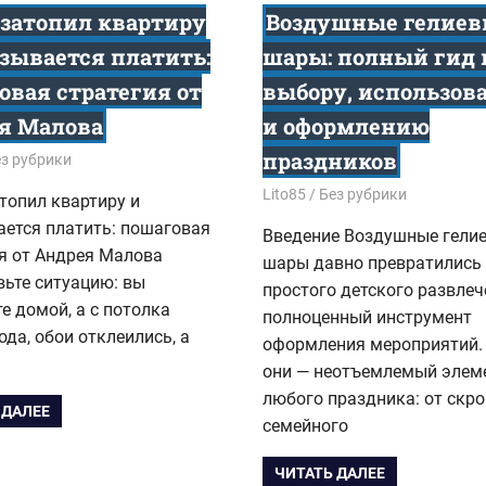
 затопил квартиру
Воздушные гелиев
азывается платить:
шары: полный гид 
овая стратегия от
выбору, использов
я Малова
и оформлению
праздников
6
з рубрики
12.01.2026
Lito85
Без рубрики
топил квартиру и
ается платить: пошаговая
Введение Воздушные гели
я от Андрея Малова
шары давно превратились 
ьте ситуацию: вы
простого детского развлеч
е домой, а с потолка
полноценный инструмент
ода, обои отклеились, а
оформления мероприятий.
они — неотъемлемый элем
любого праздника: от скр
 ДАЛЕЕ
семейного
ЧИТАТЬ ДАЛЕЕ