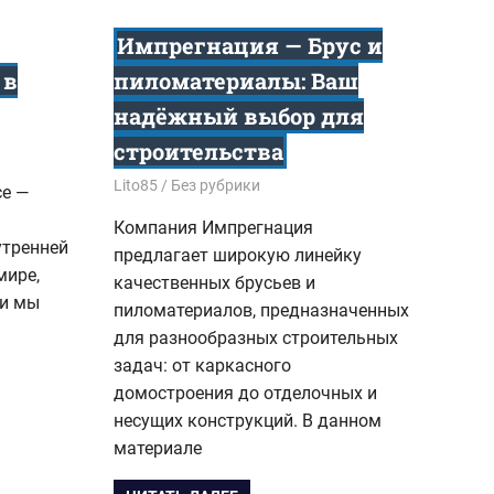
Импрегнация — Брус и
 в
пиломатериалы: Ваш
надёжный выбор для
строительства
21.10.2025
Lito85
Без рубрики
се —
Компания Импрегнация
утренней
предлагает широкую линейку
мире,
качественных брусьев и
ни мы
пиломатериалов, предназначенных
для разнообразных строительных
задач: от каркасного
домостроения до отделочных и
несущих конструкций. В данном
материале