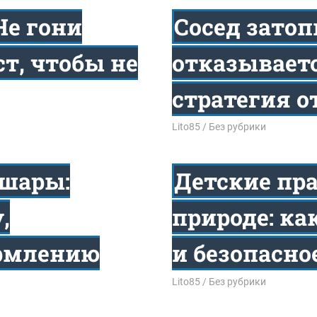
Не гони
Сосед затоп
т, чтобы не
отказывает
стратегия о
21.01.2026
Lito85
Без рубрики
 шары:
Детские пр
,
природе: ка
ормлению
и безопасно
12.01.2026
Lito85
Без рубрики