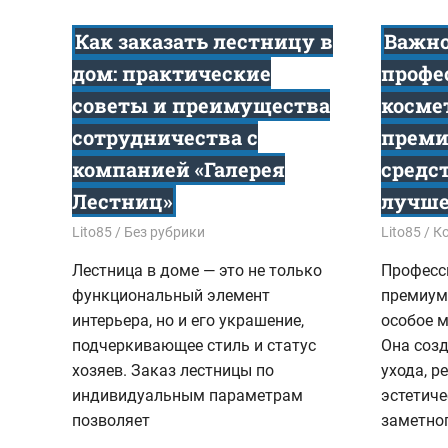
Как заказать лестницу в
Важно
дом: практические
профе
советы и преимущества
косме
сотрудничества с
преми
компанией «Галерея
средс
Лестниц»
лучш
17.12.2025
Lito85
Без рубрики
24.11.202
Lito85
К
Лестница в доме — это не только
Професс
функциональный элемент
премиум
интерьера, но и его украшение,
особое м
подчеркивающее стиль и статус
Она созд
хозяев. Заказ лестницы по
ухода, 
индивидуальным параметрам
эстетиче
позволяет
заметног