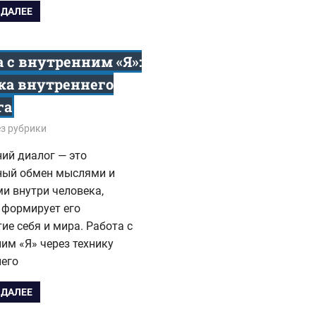
 ДАЛЕЕ
а с внутренним «Я»:
ка внутреннего
га
5
з рубрики
ий диалог — это
ный обмен мыслями и
и внутри человека,
 формирует его
ие себя и мира. Работа с
им «Я» через технику
него
 ДАЛЕЕ