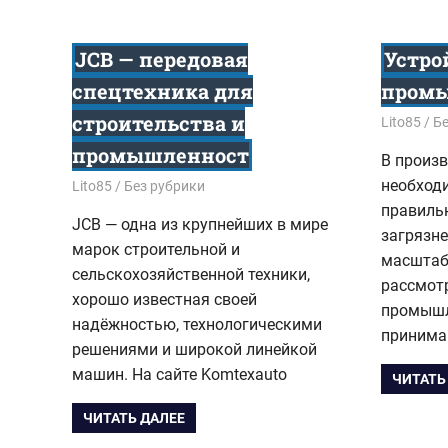
JCB — передовая
Устро
спецтехника для
промы
строительства и
30.12.202
Lito85
Бе
промышленност
В произ
необход
31.12.2025
Lito85
Без рубрики
правиль
JCB — одна из крупнейших в мире
загрязн
марок строительной и
масштаб
сельскохозяйственной техники,
рассмотр
хорошо известная своей
промышл
надёжностью, технологическими
приним
решениями и широкой линейкой
машин. На сайте Komtexauto
ЧИТАТЬ
ЧИТАТЬ ДАЛЕЕ