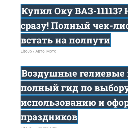
Купил Оку ВАЗ-11113? 
сразу! Полный чек-лис
встать на полпути
12.02.2026
Lito85
Авто, Мото
Воздушные гелиевые
полный гид по выбору
использованию и оф
праздников