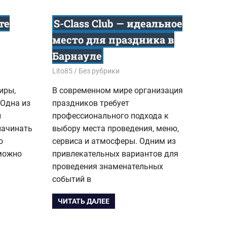
те
S-Class Club — идеальное
место для праздника в
Барнауле
12.02.2026
Lito85
Без рубрики
иры,
В современном мире организация
 Одна из
праздников требует
и
профессионального подхода к
начинать
выбору места проведения, меню,
о
сервиса и атмосферы. Одним из
 можно
привлекательных вариантов для
проведения знаменательных
событий в
ЧИТАТЬ ДАЛЕЕ