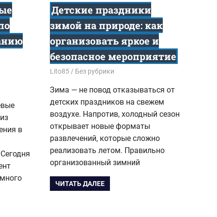
ые
Детские праздники
по
зимой на природе: как
анию
организовать яркое и
безопасное мероприятие
12.01.2026
Lito85
Без рубрики
Зима — не повод отказываться от
детских праздников на свежем
евые
воздухе. Напротив, холодный сезон
из
открывает новые форматы
ения в
развлечений, которые сложно
реализовать летом. Правильно
 Сегодня
организованный зимний
ент
омного
ЧИТАТЬ ДАЛЕЕ