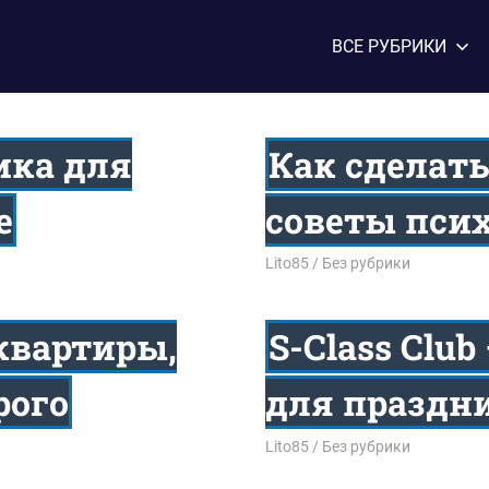
ВСЕ РУБРИКИ
ика для
Как сделать
е
советы пси
15.04.2026
Lito85
Без рубрики
квартиры,
S-Class Clu
рого
для праздни
12.02.2026
Lito85
Без рубрики