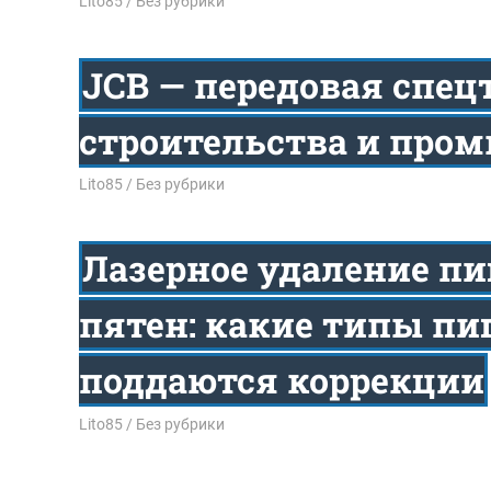
12.01.2026
Lito85
Без рубрики
JCB — передовая спец
строительства и про
31.12.2025
Lito85
Без рубрики
Лазерное удаление п
пятен: какие типы пи
поддаются коррекции
30.12.2025
Lito85
Без рубрики