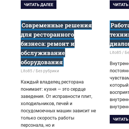
ЧИТАТЬ ДАЛЕЕ
ЧИТАТЬ
Современные решения
Работ
для ресторанного
техни
бизнеса: ремонт и
диало
обслуживание
24.08.202
Lito85
Бе
оборудования
Внутренн
постоян
21.09.2025
Lito85
Без рубрики
чувствам
Каждый владелец ресторана
который
понимает: кухня — это сердце
восприят
заведения. От исправности плит,
внутренн
холодильников, печей и
внутрен
посудомоечных машин зависит не
только скорость работы
ЧИТАТЬ
персонала, но и