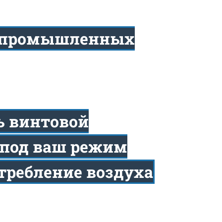
о промышленных
ь винтовой
 под ваш режим
требление воздуха