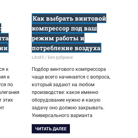
Как выбрать винтовой
:
компрессор под ваш
нта
режим работы и
ции
потребление воздуха
30.12.2025
Lito85
Без рубрики
ся к
Подбор винтового компрессора
ия к
чаще всего начинается с вопроса,
тся по
который задают на любом
алегания
производстве: какое именно
т этих
оборудование нужно и какую
ит
задачу оно должно закрывать.
Универсального варианта
ЧИТАТЬ ДАЛЕЕ