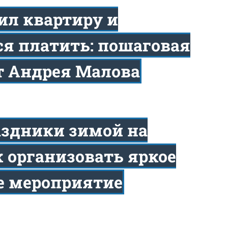
ил квартиру и
ся платить: пошаговая
т Андрея Малова
аздники зимой на
к организовать яркое
е мероприятие