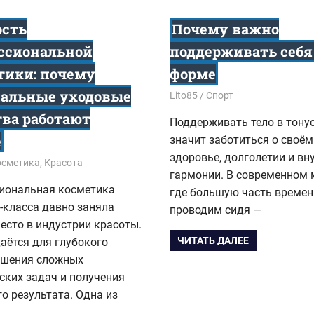
сть
Почему важно
ссиональной
поддерживать себя
тики: почему
форме
альные уходовые
26.10.2025
Lito85
Спорт
тва работают
Поддерживать тело в тону
е
значит заботиться о своём
здоровье, долголетии и вн
5
осметика
,
Красота
гармонии. В современном 
иональная косметика
где большую часть време
-класса давно заняла
проводим сидя —
есто в индустрии красоты.
ЧИТАТЬ ДАЛЕЕ
аётся для глубокого
решения сложных
ских задач и получения
о результата. Одна из