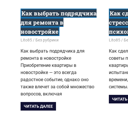
Как выбрать подрядчика
Как с
для ремонта в
стресс
новостройке
психо
15.04.2026
Lito85
Без рубрики
15.04.202
Lito85
Бе
Как выбрать подрядчика для
Как сдел
ремонта в новостройке
советы 
Приобретение квартиры в
квартиры
новостройке — это всегда
испытан
радостное событие, однако оно
времени,
также влечет за собой множество
системы.
вопросов, включая
ЧИТАТЬ
ЧИТАТЬ ДАЛЕЕ