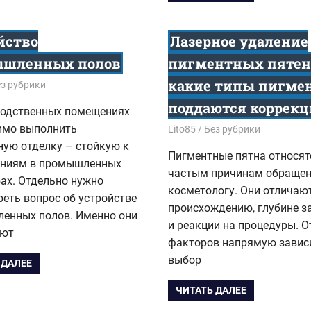
йство
Лазерное удаление
шленных полов
пигментных пятен
какие типы пигме
5
з рубрики
поддаются коррек
водственных помещениях
имо выполнить
30.12.2025
Lito85
Без рубрики
ную отделку – стойкую к
Пигментные пятна относят
ениям в промышленных
частым причинам обращен
ах. Отдельно нужно
косметологу. Они отличаю
еть вопрос об устройстве
происхождению, глубине з
енных полов. Именно они
и реакции на процедуры. О
ают
факторов напрямую завис
выбор
 ДАЛЕЕ
ЧИТАТЬ ДАЛЕЕ