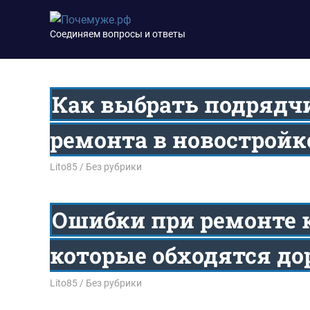
Перейти
Почемуже.рф
к
Соединяем вопросы и ответы
содержимому
Как выбрать подрядч
ремонта в новостройк
15.04.2026
Lito85
Без рубрики
Ошибки при ремонте 
которые обходятся до
15.04.2026
Lito85
Без рубрики