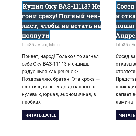
Купил Оку ВАЗ-11113? Не
Сосед
гони сразу! Полный чек-
и отк
лист, чтобы не встать на
пошаг
полпути
Андре
12.02.2026
Lito85
Авто, Мото
21.01.202
Lito85
Бе
Привет, народ! Только что загнал
Сосед за
себе Оку ВАЗ-11113 и сидишь,
отказыв
радуешься как ребёнок?
стратеги
Поздравляю, братан! Эта кроха —
Представ
настоящая легенда девяностых-
приходит
нулевых, юркая, экономичная, в
капает в
пробках
ламинат
ЧИТАТЬ ДАЛЕЕ
ЧИТАТЬ