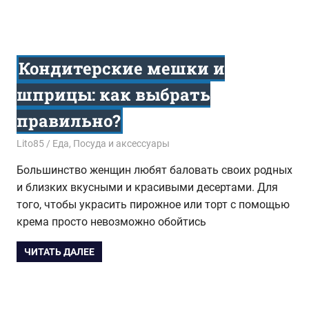
Кондитерские мешки и
шприцы: как выбрать
правильно?
20.03.2017
Lito85
Еда
,
Посуда и аксессуары
Большинство женщин любят баловать своих родных
и близких вкусными и красивыми десертами. Для
того, чтобы украсить пирожное или торт с помощью
крема просто невозможно обойтись
ЧИТАТЬ ДАЛЕЕ