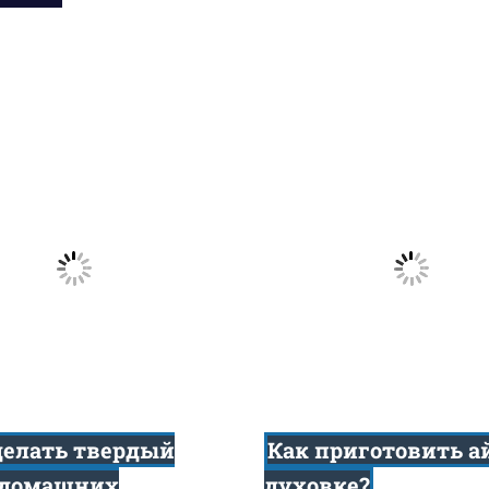
делать твердый
Как приготовить а
 домашних
духовке?