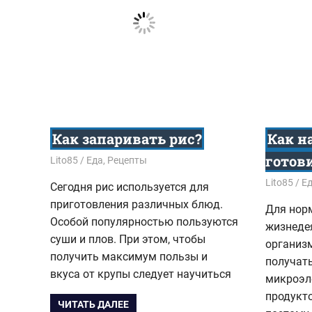
Как запаривать рис?
Как н
готов
25.08.2018
Lito85
Еда
,
Рецепты
25.08.201
Lito85
Е
Сегодня рис используется для
приготовления различных блюд.
Для нор
Особой популярностью пользуются
жизнеде
суши и плов. При этом, чтобы
организ
получить максимум пользы и
получат
вкуса от крупы следует научиться
микроэл
продукт
ЧИТАТЬ ДАЛЕЕ