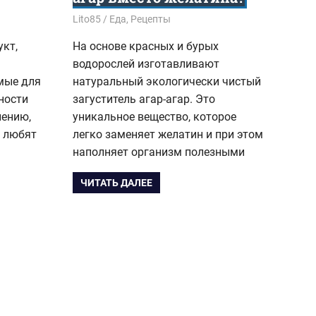
26.08.2018
Lito85
Еда
,
Рецепты
укт,
На основе красных и бурых
водорослей изготавливают
мые для
натуральный экологически чистый
ности
загуститель агар-агар. Это
лению,
уникальное вещество, которое
е любят
легко заменяет желатин и при этом
наполняет организм полезными
ЧИТАТЬ ДАЛЕЕ