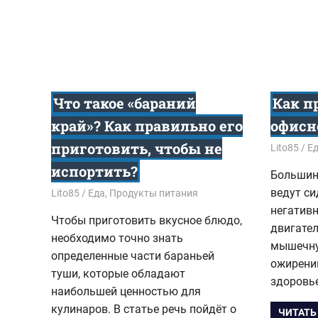
Что такое «бараний
Как п
край»? Как правильно его
офисн
приготовить, чтобы не
24.10.201
Lito85
Е
испортить?
Большин
ведут си
29.11.2019
Lito85
Еда
,
Продукты питания
негативн
Чтобы приготовить вкусное блюдо,
двигате
необходимо точно знать
мышечну
определенные части бараньей
ожирени
туши, которые обладают
здоровь
наибольшей ценностью для
кулинаров. В статье речь пойдёт о
ЧИТАТЬ