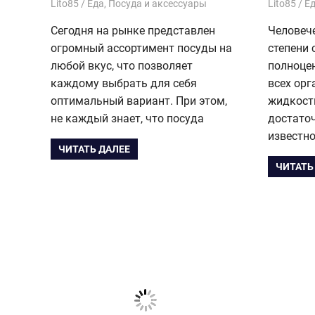
16.12.2022
Lito85
Еда
,
Посуда и аксессуары
08.02.202
Lito85
Е
Сегодня на рынке представлен
Человеч
огромный ассортимент посуды на
степени 
любой вкус, что позволяет
полноце
каждому выбрать для себя
всех орг
оптимальный вариант. При этом,
жидкост
не каждый знает, что посуда
достаточ
известно
ЧИТАТЬ ДАЛЕЕ
ЧИТАТЬ