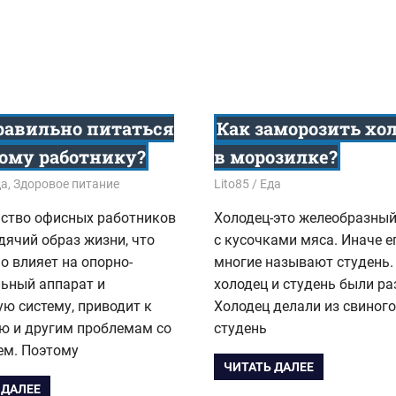
равильно питаться
Как заморозить хо
ому работнику?
в морозилке?
9
да
,
Здоровое питание
20.10.2019
Lito85
Еда
ство офисных работников
Холодец-это желеобразный
дячий образ жизни, что
с кусочками мяса. Иначе е
о влияет на опорно-
многие называют студень.
льный аппарат и
холодец и студень были р
ю систему, приводит к
Холодец делали из свиного
ю и другим проблемам со
студень
ем. Поэтому
ЧИТАТЬ ДАЛЕЕ
 ДАЛЕЕ