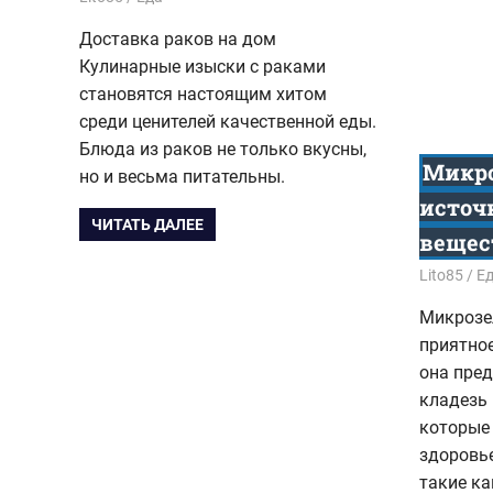
Доставка раков на дом
Кулинарные изыски с раками
становятся настоящим хитом
среди ценителей качественной еды.
Блюда из раков не только вкусны,
Микро
но и весьма питательны.
источ
ЧИТАТЬ ДАЛЕЕ
вещес
11.02.202
Lito85
Е
Микрозел
приятное
она пре
кладезь 
которые
здоровье
такие ка