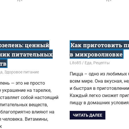
зелень: ценный
Как приготовить 
ник питательных
в микроволновке
тв
02.02.2024
Lito85
Еда
,
Рецепты
4
да
,
Здоровое питание
Пицца – одно из любимых 
всем мире. Она вкусная, н
ень — это не просто
и быстрая в приготовлении
 украшение на тарелке,
Каждый легко сможет при
дставляет собой настоящий
пиццу в домашних условия
питательных веществ,
 благоприятно влияют на
ЧИТАТЬ ДАЛЕЕ
 человека. Витамины,
к