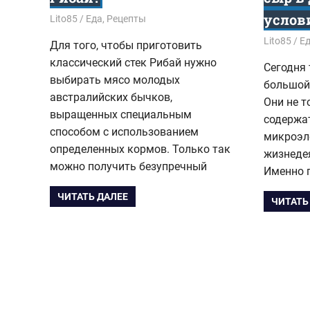
услов
17.01.2019
Lito85
Еда
,
Рецепты
05.09.201
Lito85
Е
Для того, чтобы приготовить
классический стек Рибай нужно
Сегодня
выбирать мясо молодых
большой
австралийских бычков,
Они не т
выращенных специальным
содержа
способом с использованием
микроэл
определенных кормов. Только так
жизнеде
можно получить безупречный
Именно 
ЧИТАТЬ ДАЛЕЕ
ЧИТАТЬ