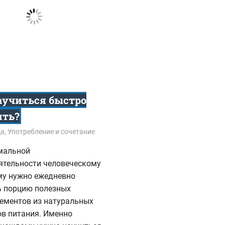
аучиться быстро
ить?
8
да
,
Употребление и сочетание
мальной
ятельности человеческому
му нужно ежедневно
ь порцию полезных
ементов из натуральных
ов питания. Именно