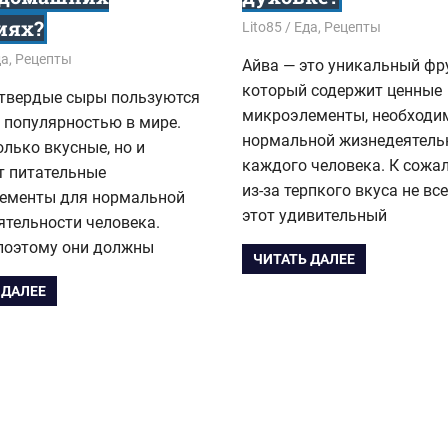
иях?
28.08.2018
Lito85
Еда
,
Рецепты
8
да
,
Рецепты
Айва — это уникальный фр
который содержит ценные
 твердые сыры пользуются
микроэлементы, необходи
 популярностью в мире.
нормальной жизнедеятель
олько вкусные, но и
каждого человека. К сожа
т питательные
из-за терпкого вкуса не вс
ементы для нормальной
этот удивительный
ятельности человека.
поэтому они должны
ЧИТАТЬ ДАЛЕЕ
 ДАЛЕЕ