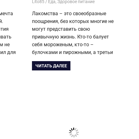
03.02.2020
Lito85
Еда
,
Здоровое питание
 мечта
Лакомства – это своеобразные
й.
поощрения, без которых многие не
ятия
могут представить свою
ивать
привычную жизнь. Кто-то балует
м не
себя мороженым, кто-то –
сил для
булочками и пирожными, а третьи
ЧИТАТЬ ДАЛЕЕ