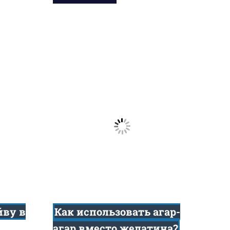
йву в
Как использовать агар-
агар вместо желатина?