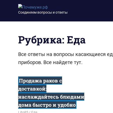
Перейти
Почемуже.рф
к
Соединяем вопросы и ответы
содержимому
Рубрика:
Еда
Все ответы на вопросы касающиеся еды
приборов. Все найдете тут.
Продажа раков с
доставкой:
наслаждайтесь блюдами
дома быстро и удобно
19.02.2025
Lito85
Еда