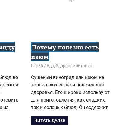
пиццу
Почему полезно есть
изюм
13.01.2024
Lito85
Еда
,
Здоровое питание
блюд во
Сушеный виноград или изюм не
едорогая
только вкусен, но и полезен для
.
здоровья. Его широко используют
готовить
для приготовления, как сладких,
х из
так и соленых блюд. Он содержит
ЧИТАТЬ ДАЛЕЕ