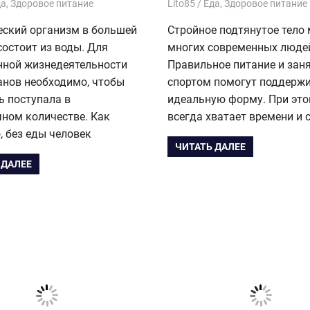
1
да
,
Здоровое питание
18.03.2020
Lito85
Еда
,
Здоровое питание
еский организм в большей
Стройное подтянутое тело
состоит из воды. Для
многих современных люде
нной жизнедеятельности
Правильное питание и зан
анов необходимо, чтобы
спортом помогут поддерж
ь поступала в
идеальную форму. При это
ном количестве. Как
всегда хватает времени и 
, без еды человек
ЧИТАТЬ ДАЛЕЕ
 ДАЛЕЕ