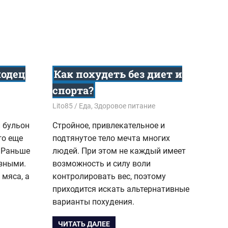
лодец
Как похудеть без диет и
спорта?
15.02.2019
Lito85
Еда
,
Здоровое питание
 бульон
Стройное, привлекательное и
го еще
подтянутое тело мечта многих
 Раньше
людей. При этом не каждый имеет
азными.
возможность и силу воли
 мяса, а
контролировать вес, поэтому
приходится искать альтернативные
варианты похудения.
ЧИТАТЬ ДАЛЕЕ