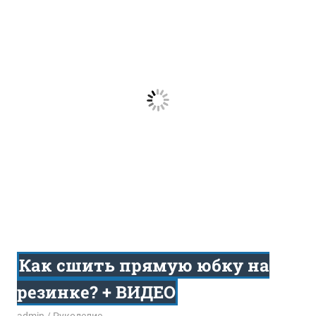
Как сшить прямую юбку на
резинке? + ВИДЕО
27.10.2014
admin
Рукоделие