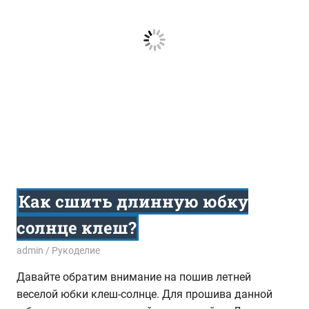
Как сшить длинную юбку
солнце клеш?
21.07.2014
admin
Рукоделие
Давайте обратим внимание на пошив летней
веселой юбки клеш-солнце. Для прошива данной