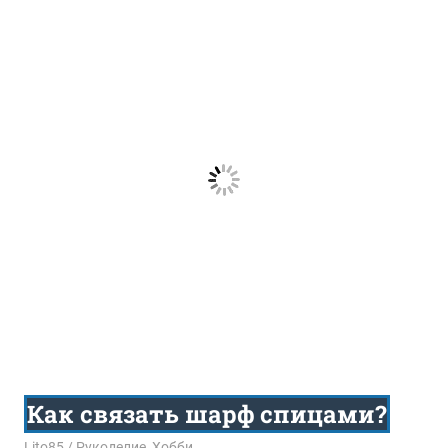
Как связать шарф спицами?
11.01.2016
Lito85
Рукоделие
,
Хобби