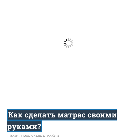
Как сделать матрас своими
руками?
29.11.2017
Lito85
Рукоделие
,
Хобби