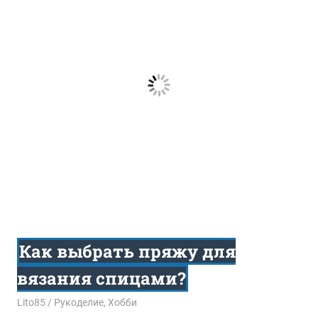
Как выбрать пряжу для
вязания спицами?
16.06.2016
Lito85
Рукоделие
,
Хобби