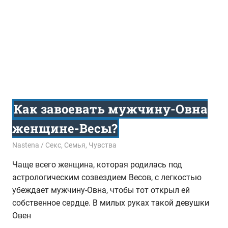
Как завоевать мужчину-Овна
женщине-Весы?
18.09.2016
Nastena
Секс
,
Семья
,
Чувства
Чаще всего женщина, которая родилась под
астрологическим созвездием Весов, с легкостью
убеждает мужчину-Овна, чтобы тот открыл ей
собственное сердце. В милых руках такой девушки
Овен