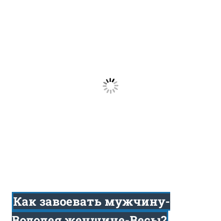
Как завоевать мужчину-
Водолея женщине-Весы?