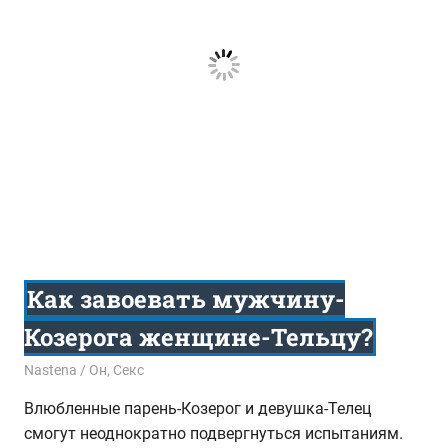
Как завоевать мужчину-
Козерога женщине-Тельцу?
02.09.2016
Nastena
Он
,
Секс
Влюбленные парень-Козерог и девушка-Телец
смогут неоднократно подвергнуться испытаниям.