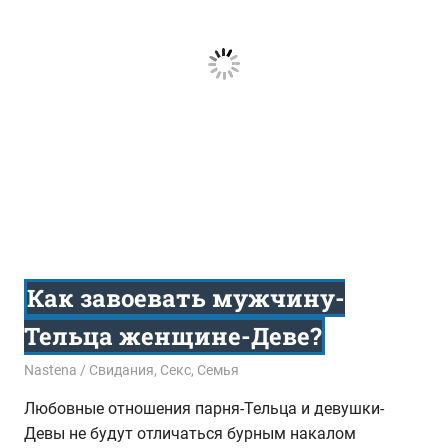
Как завоевать мужчину-
Тельца женщине-Деве?
30.11.2016
Nastena
Свидания
,
Секс
,
Семья
Любовные отношения парня-Тельца и девушки-
Девы не будут отличаться бурным накалом