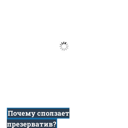
Почему сползает
презерватив?