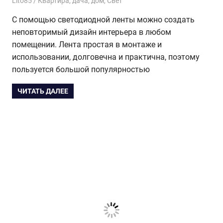
26.06.2017
Lito85
Квартира, дача, дом
,
Свет
С помощью светодиодной ленты можно создать
неповторимый дизайн интерьера в любом
помещении. Лента простая в монтаже и
использовании, долговечна и практична, поэтому
пользуется большой популярностью
ЧИТАТЬ ДАЛЕЕ