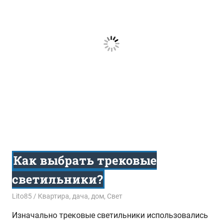
Как выбрать трековые
светильники?
07.11.2016
Lito85
Квартира, дача, дом
,
Свет
Изначально трековые светильники использовались