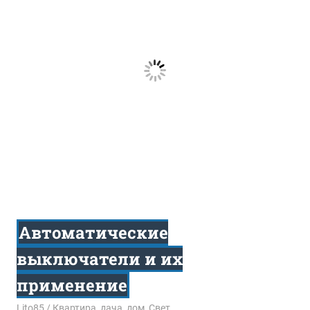
Автоматические
выключатели и их
применение
29.06.2023
Lito85
Квартира, дача, дом
,
Свет