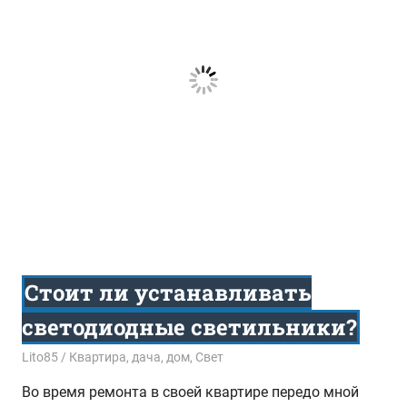
Стоит ли устанавливать
светодиодные светильники?
13.03.2017
Lito85
Квартира, дача, дом
,
Свет
Во время ремонта в своей квартире передо мной