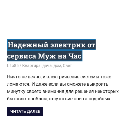
Надежный электрик от
сервиса Муж на Час
25.01.2017
Lito85
Квартира, дача, дом
,
Свет
Ничто не вечно, и электрические системы тоже
ломаются. И даже если вы сможете выкроить
минутку своего внимания для решения некоторых
бытовых проблем, отсутствие опыта подобных
ЧИТАТЬ ДАЛЕЕ