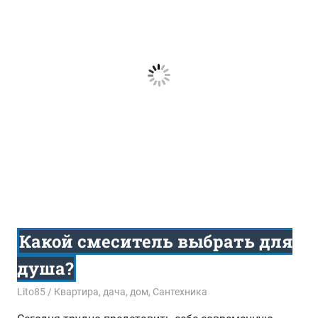
Какой смеситель выбрать для
душа?
28.07.2015
Lito85
Квартира, дача, дом
,
Сантехника