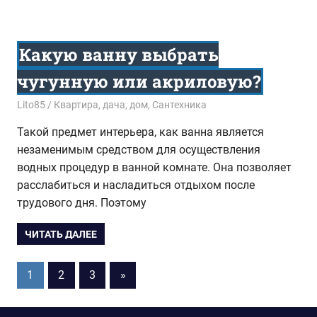
Какую ванну выбрать
чугунную или акриловую?
12.05.2015
Lito85
Квартира, дача, дом
,
Сантехника
Такой предмет интерьера, как ванна является
незаменимым средством для осуществления
водных процедур в ванной комнате. Она позволяет
расслабиться и насладиться отдыхом после
трудового дня. Поэтому
ЧИТАТЬ ДАЛЕЕ
1
2
3
Следующие
»
Пагинация
записи