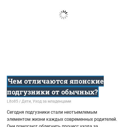
Чем отличаются японские
подгузники от обычных?
19.12.2017
Lito85
Дети
,
Уход за младенцами
Сегодня подгузники стали неотъемлемым
элементом жизни каждых современных родителей.
Они помогают облегчить процесс ухода за