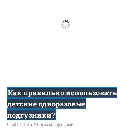
Как правильно использовать
детские одноразовые
подгузники?
22.07.2016
Lito85
Дети
,
Уход за младенцами