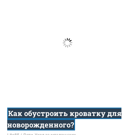
Как обустроить кроватку для
новорожденного?
16.11.2016
Lito85
Дети
,
Уход за младенцами