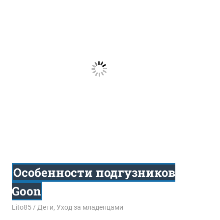
Особенности подгузников
Goon
19.11.2017
Lito85
Дети
,
Уход за младенцами