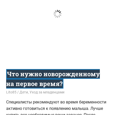
Что нужно новорожденному
на первое время?
12.06.2017
Lito85
Дети
,
Уход за младенцами
Специалисты рекомендуют во время беременности
активно готовиться к появлению малыша. Лучше
купить все необходимые вещи заранее. После