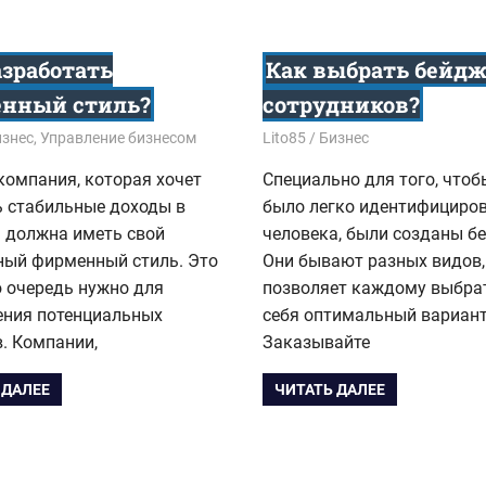
азработать
Как выбрать бейдж
нный стиль?
сотрудников?
7
изнес
,
Управление бизнесом
03.11.2017
Lito85
Бизнес
компания, которая хочет
Специально для того, что
ь стабильные доходы в
было легко идентифициро
 должна иметь свой
человека, были созданы б
ный фирменный стиль. Это
Они бывают разных видов,
ю очередь нужно для
позволяет каждому выбра
ения потенциальных
себя оптимальный вариант
. Компании,
Заказывайте
 ДАЛЕЕ
ЧИТАТЬ ДАЛЕЕ