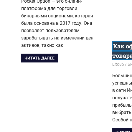
Pocket Option — это онлайн-
платформа для торговли
бинарными опционами, которая
была основана в 2017 году. Она
позволяет пользователям
зарабатывать на изменении цен
Как о
активов, таких как
товара
ЧИТАТЬ ДАЛЕЕ
29.04.202
Lito85
Б
Большин
успешны
в сети И
получат
прибыль
выбрать
Особой 