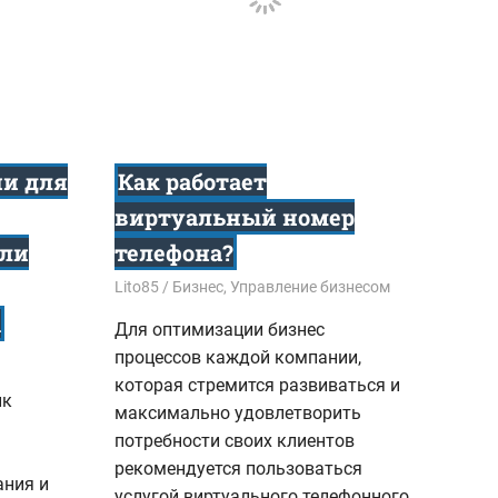
ии для
Как работает
виртуальный номер
сли
телефона?
31.12.2017
Lito85
Бизнес
,
Управление бизнесом
а
Для оптимизации бизнес
процессов каждой компании,
которая стремится развиваться и
ик
максимально удовлетворить
потребности своих клиентов
рекомендуется пользоваться
ания и
услугой виртуального телефонного