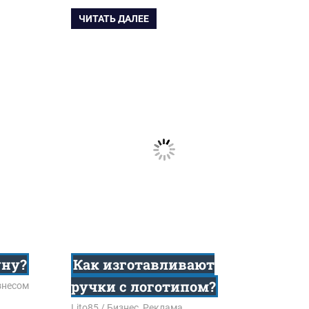
ЧИТАТЬ ДАЛЕЕ
уну?
Как изготавливают
ручки с логотипом?
знесом
18.06.2018
Lito85
Бизнес
,
Реклама