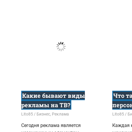
Какие бывают виды
Что т
рекламы на ТВ?
персо
24.10.2017
Lito85
Бизнес
,
Реклама
20.10.201
Lito85
Б
Сегодня реклама является
Каждая 