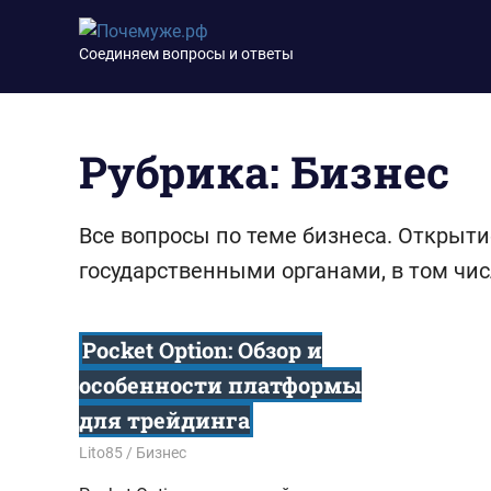
Перейти
Почемуже.рф
к
Соединяем вопросы и ответы
содержимому
Рубрика:
Бизнес
Все вопросы по теме бизнеса. Открыти
государственными органами, в том чи
Pocket Option: Обзор и
особенности платформы
для трейдинга
20.12.2024
Lito85
Бизнес