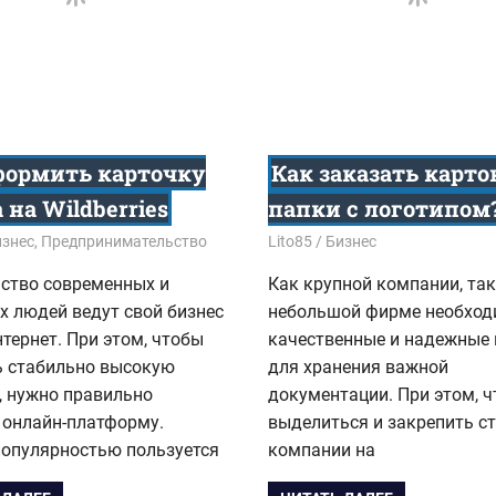
формить карточку
Как заказать карт
 на Wildberries
папки с логотипом
3
изнес
,
Предпринимательство
09.12.2020
Lito85
Бизнес
ство современных и
Как крупной компании, так
х людей ведут свой бизнес
небольшой фирме необхо
нтернет. При этом, чтобы
качественные и надежные
ь стабильно высокую
для хранения важной
, нужно правильно
документации. При этом, 
 онлайн-платформу.
выделиться и закрепить с
популярностью пользуется
компании на