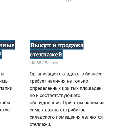
онные
Выкуп и продажа
?
стеллажей
05.09.2019
Lito85
Бизнес
 и
Организация складского бизнеса
димы
требует наличия не только
 папки
определенных крытых площадей,
но и соответствующего
чтобы
оборудования. При этом одним из
татус
самых важных атрибутов
складского помещения являются
стеллажи,