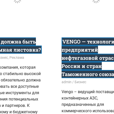
 должна быть
VENGO — технолог
мная листовка?
предприятий
нефтегазовой отра
8
изнес
,
Реклама
России и стран
компания, которая
Таможенного союз
 о стабильно высокой
 обязательно должна
03.01.2018
admin
Бизнес
овать все доступные
Vengo – ведущий поставщ
ые инструменты для
контейнерных АЗС,
ения потенциальных
предназначенных для
 и партнеров. К
коммерческого использов
ному и бюджетному