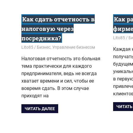
Как сдать отчетность в
Как р
налоговую через
фирме
посредника?
14.12.201
Lito85
Б
20.12.2017
Lito85
Бизнес
,
Управление бизнесом
Каждая 
получат
Налоговая отчетность это больная
будущем
тема практически для каждого
уникаль
предпринимателя, ведь не всегда
в перву
хватает времени и сил, чтобы ее
привлеч
вовремя сдать. В этом случае
клиентов
приходят на
ЧИТАТЬ
ЧИТАТЬ ДАЛЕЕ