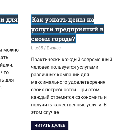
и для
Как узнать цены на
услуги предприятий в
своем городе?
01.11.2017
Lito85
Бизнес
бы можно
вать
Практически каждый современный
ейджи.
человек пользуется услугами
 что
различных компаний для
ть для
максимального удовлетворения
.
своих потребностей. При этом
каждый стремится сэкономить и
получить качественные услуги. В
этом случае
ЧИТАТЬ ДАЛЕЕ