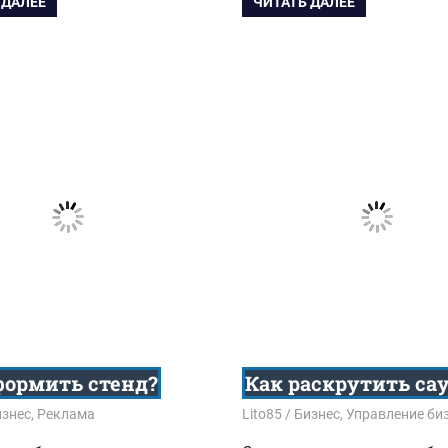
 ДАЛЕЕ
ЧИТАТЬ ДАЛЕЕ
формить стенд?
Как раскрутить са
8
изнес
,
Реклама
12.09.2018
Lito85
Бизнес
,
Управление би