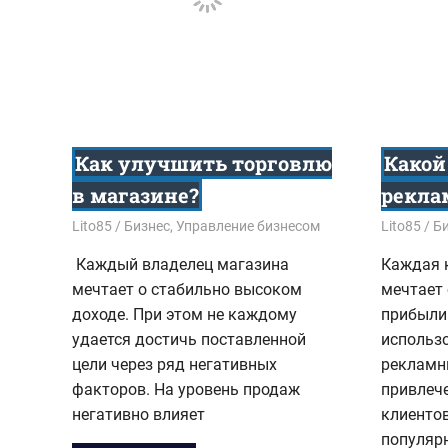
Как улучшить торговлю
Какой
в магазине?
рекла
27.03.2018
Lito85
Бизнес
,
Управление бизнесом
29.01.201
Lito85
Б
Каждый владелец магазина
Каждая 
мечтает о стабильно высоком
мечтает
доходе. При этом не каждому
прибыли
удается достичь поставленной
использ
цели через ряд негативных
рекламн
факторов. На уровень продаж
привлеч
негативно влияет
клиентов
популяр