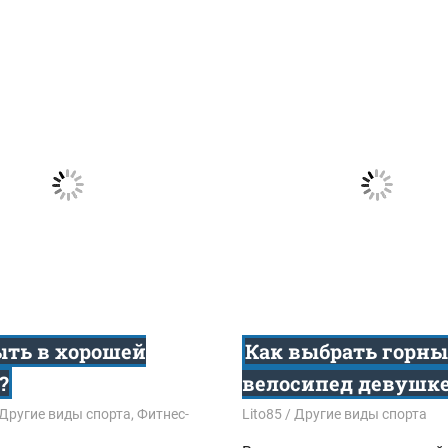
ыть в хорошей
Как выбрать горн
?
велосипед девушк
5
Другие виды спорта
,
Фитнес-
11.06.2015
Lito85
Другие виды спорта