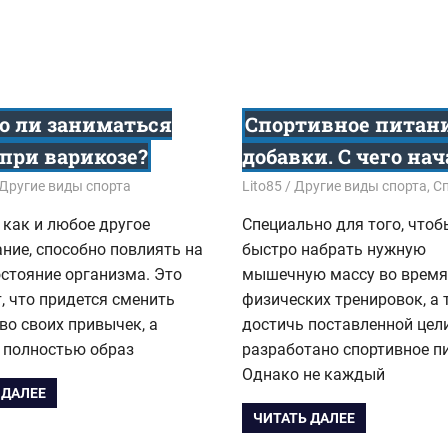
 ли заниматься
Спортивное питан
 при варикозе?
добавки. С чего нач
7
Другие виды спорта
15.01.2016
Lito85
Другие виды спорта
,
С
 как и любое другое
Специально для того, чтоб
ние, способно повлиять на
быстро набрать нужную
стояние организма. Это
мышечную массу во время
, что придется сменить
физических тренировок, а 
о своих привычек, а
достичь поставленной цел
 полностью образ
разработано спортивное п
Однако не каждый
 ДАЛЕЕ
ЧИТАТЬ ДАЛЕЕ