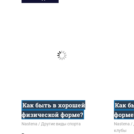
Как быть в хорошей
Как б
физической форме?
форме
02.10.2015
Nastena
Другие виды спорта
30.09.201
Nastena
клубы