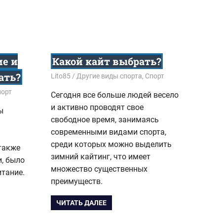
ие и
Какой кайт выбрать?
ать?
09.11.2015
Lito85
Другие виды спорта
,
Спорт
порт
Сегодня все больше людей весело
и активно проводят свое
ы
свободное время, занимаясь
современными видами спорта,
среди которых можно выделить
также
зимний кайтинг, что имеет
и, было
множество существенных
итание.
преимуществ.
ЧИТАТЬ ДАЛЕЕ