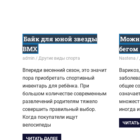
Байк для юной звезды
Можно
BMX
бегом
08.03.2017
admin
Другие виды спорта
21.01.201
Nastena
Впереди весенний сезон, это значит
Варикоз,
пора приобретать спортивный
заболева
инвентарь для ребёнка. При
общее со
большом количестве современным
означает
развлечений родителям тяжело
множеств
совершить правильный выбор.
иногда и
Когда покупатели ищут
ЧИТАТЬ
велосипеды
ЧИТАТЬ ДАЛЕЕ