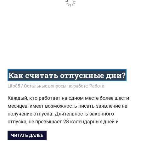
Как считать отпускные дни?
15.08.2017
Lito85
Остальные вопросы по работе
,
Работа
Каждый, кто работает на одном месте более шести
месяцев, имеет возможность писать заявление на
получение отпуска. Длительность законного
отпуска, не превышает 28 календарных дней и
ЧИТАТЬ ДАЛЕЕ