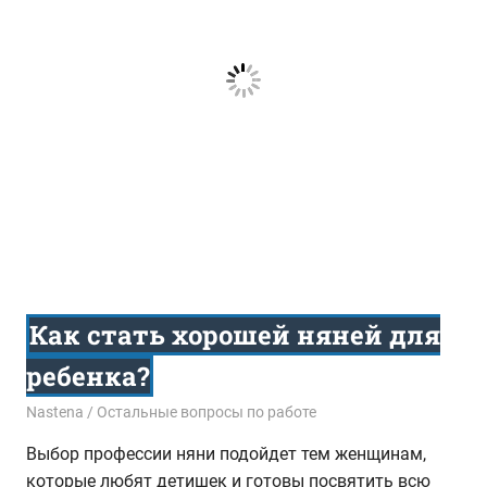
Как стать хорошей няней для
ребенка?
09.10.2015
Nastena
Остальные вопросы по работе
Выбор профессии няни подойдет тем женщинам,
которые любят детишек и готовы посвятить всю