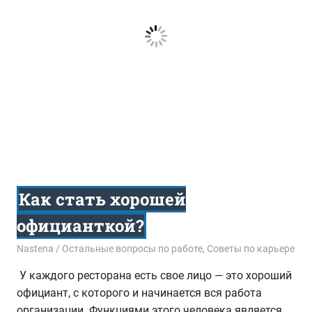
Как стать хорошей
официанткой?
11.10.2015
Nastena
Остальные вопросы по работе
,
Советы по карьере
У каждого ресторана есть свое лицо — это хороший
официант, с которого и начинается вся работа
организации. Функциями этого человека является