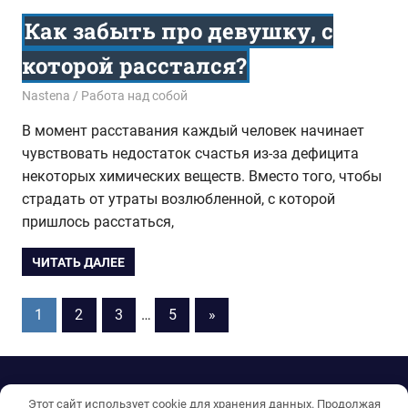
Как забыть про девушку, с
которой расстался?
27.07.2017
Nastena
Работа над собой
В момент расставания каждый человек начинает
чувствовать недостаток счастья из-за дефицита
некоторых химических веществ. Вместо того, чтобы
страдать от утраты возлюбленной, с которой
пришлось расстаться,
ЧИТАТЬ ДАЛЕЕ
1
2
3
…
5
Следующие
»
Пагинация
записи
записей
Тема WordPress: Gridbox от ThemeZee.
Этот сайт использует cookie для хранения данных. Продолжая