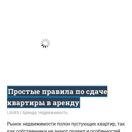
Простые правила по сдаче
квартиры в аренду
19.01.2017
Lito85
Аренда
,
Недвижимость
Рынок недвижимости полон пустующих квартир, так
как собственники не знают правил и особенностей,