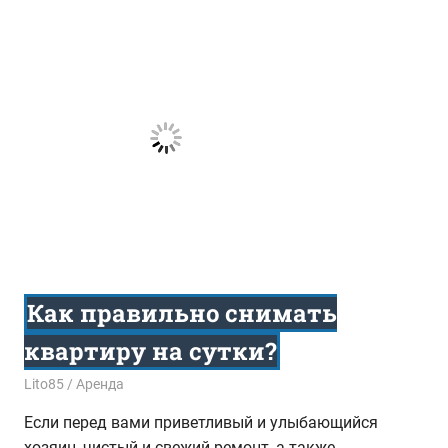
Как правильно снимать
квартиру на сутки?
27.01.2015
Lito85
Аренда
Если перед вами приветливый и улыбающийся
хозяин, чистый и свежий ремонт, а также