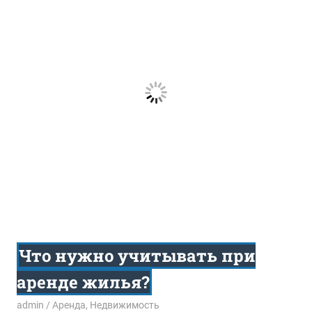
Что нужно учитывать при
аренде жилья?
08.03.2017
admin
Аренда
,
Недвижимость