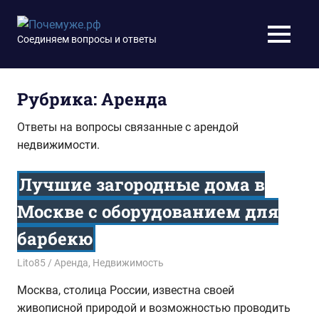
Перейти
к
Почемуже.рф
Соединяем вопросы и ответы
МЕНЮ
содержимому
Рубрика:
Аренда
Ответы на вопросы связанные с арендой
недвижимости.
Лучшие загородные дома в
Москве с оборудованием для
барбекю
24.02.2024
Lito85
Аренда
,
Недвижимость
Москва, столица России, известна своей
живописной природой и возможностью проводить