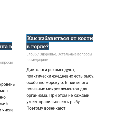
Как избавиться от кости
па в
в горле?
05.10.2017
Lito85
Здоровье
,
Остальные вопросы
по медицине
вопросы
Диетологи рекомендуют,
практически ежедневно есть рыбу,
особенно морскую. В ней много
уровень
полезных микроэлементов для
ма к
организма. При этом не каждый
нно
умеет правильно есть рыбу.
окий
Поэтому возникают
м числе