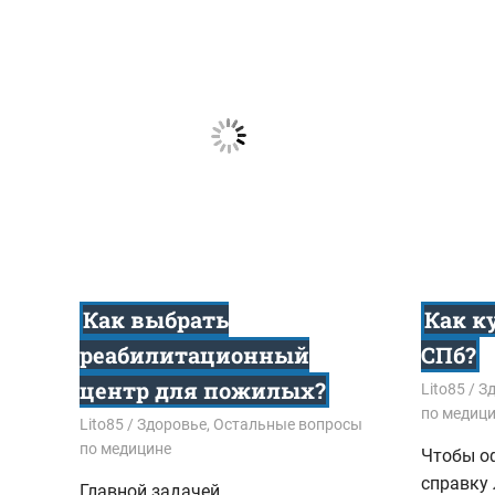
Как выбрать
Как к
реабилитационный
СПб?
центр для пожилых?
10.01.201
Lito85
З
по медиц
06.03.2018
Lito85
Здоровье
,
Остальные вопросы
по медицине
Чтобы о
справку
Главной задачей