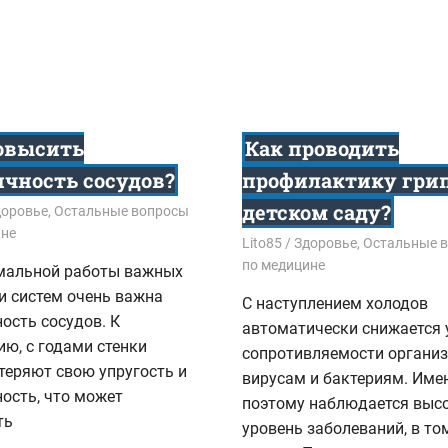
овысить
Как проводить
ичность сосудов?
профилактику грип
детском саду?
7
доровье
,
Остальные вопросы
ине
11.10.2017
Lito85
Здоровье
,
Остальные 
по медицине
мальной работы важных
и систем очень важна
С наступлением холодов
ость сосудов. К
автоматически снижается 
ю, с годами стенки
сопротивляемости организ
теряют свою упругость и
вирусам и бактериям. Име
ость, что может
поэтому наблюдается выс
ть
уровень заболеваний, в то