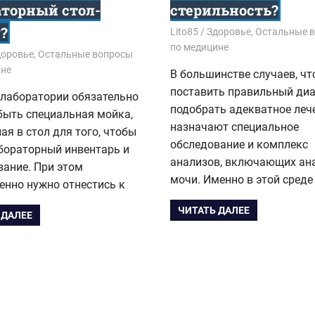
аторный стол-
стерильность?
?
28.06.2018
Lito85
Здоровье
,
Остальные 
по медицине
8
доровье
,
Остальные вопросы
ине
В большинстве случаев, ч
поставить правильный диа
 лаборатории обязательно
подобрать адекватное леч
быть специальная мойка,
назначают специальное
ая в стол для того, чтобы
обследование и комплекс
бораторный инвентарь и
анализов, включающих ан
вание. При этом
мочи. Именно в этой сред
енно нужно отнестись к
ЧИТАТЬ ДАЛЕЕ
 ДАЛЕЕ