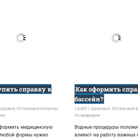
упить справку в
Как оформить спра
бассейн?
8
доровье
,
Остальные вопросы
18.12.2017
Lito85
Здоровье
,
Остальные 
ине
по медицине
формить медицинскую
Водные процедуры положи
 любой формы нужно
влияют на работу важных 