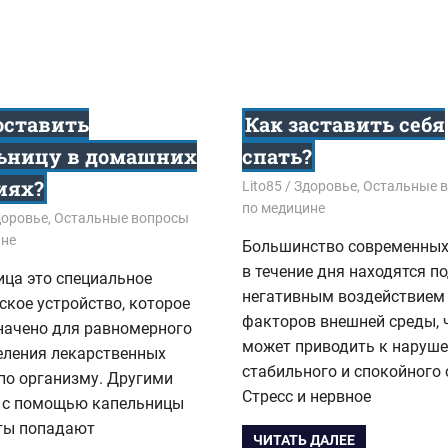
оставить
Как заставить себя
ьницу в домашних
спать?
иях?
31.08.2018
Lito85
Здоровье
,
Остальные 
по медицине
8
доровье
,
Остальные вопросы
ине
Большинство современны
в течение дня находятся п
ица это специальное
негативным воздействием
кое устройство, которое
факторов внешней среды, 
начено для равномерного
может приводить к наруш
еления лекарственных
стабильного и спокойного 
по организму. Другими
Стресс и нервное
 с помощью капельницы
ты попадают
ЧИТАТЬ ДАЛЕЕ