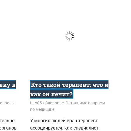
вку в
Кто такой терапевт: что и
как он лечит?
вопросы
08.12.2017
Lito85
Здоровье
,
Остальные вопросы
по медицине
тельно
У многих людей врач терапевт
органов
ассоциируется, как специалист,