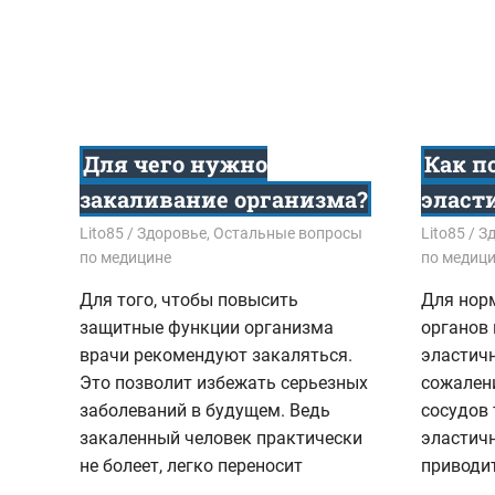
Для чего нужно
Как п
закаливание организма?
эласт
08.11.2017
Lito85
Здоровье
,
Остальные вопросы
28.10.201
Lito85
З
по медицине
по медиц
Для того, чтобы повысить
Для нор
защитные функции организма
органов 
врачи рекомендуют закаляться.
эластичн
Это позволит избежать серьезных
сожалени
заболеваний в будущем. Ведь
сосудов 
закаленный человек практически
эластичн
не болеет, легко переносит
приводи