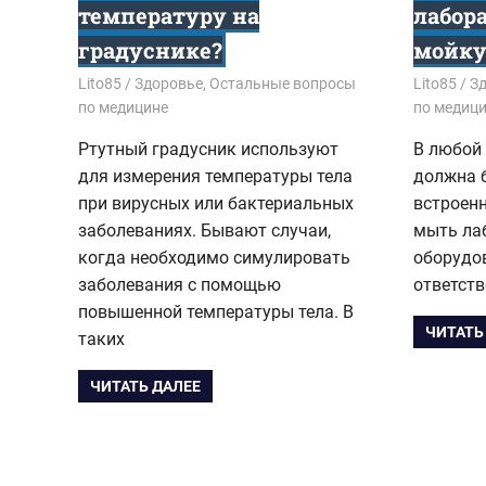
температуру на
лабор
градуснике?
мойку
13.07.2018
Lito85
Здоровье
,
Остальные вопросы
30.06.201
Lito85
З
по медицине
по медиц
Ртутный градусник используют
В любой
для измерения температуры тела
должна 
при вирусных или бактериальных
встроенн
заболеваниях. Бывают случаи,
мыть ла
когда необходимо симулировать
оборудо
заболевания с помощью
ответств
повышенной температуры тела. В
ЧИТАТЬ
таких
ЧИТАТЬ ДАЛЕЕ