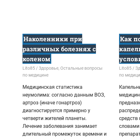
Наколенники при
Как п
различных болезнях с
капел
коленом
услов
24.10.2018
Lito85
Здоровье
,
Остальные вопросы
06.09.201
Lito85
З
по медицине
по медиц
Медицинская статистика
Капельн
неумолима: согласно данным ВОЗ,
медицинс
артроз (иначе гонартроз)
предназ
диагностируется примерно у
распред
четверти жителей планеты.
средств 
Лечение заболевания занимает
словами
длительный промежуток времени и
препара