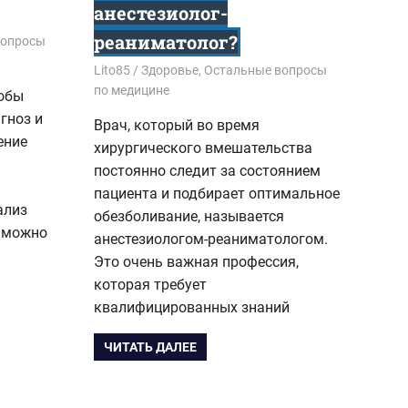
анестезиолог-
реаниматолог?
вопросы
22.03.2018
Lito85
Здоровье
,
Остальные вопросы
по медицине
тобы
гноз и
Врач, который во время
ение
хирургического вмешательства
постоянно следит за состоянием
пациента и подбирает оптимальное
ализ
обезболивание, называется
е можно
анестезиологом-реаниматологом.
Это очень важная профессия,
которая требует
квалифицированных знаний
ЧИТАТЬ ДАЛЕЕ