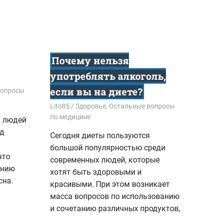
Почему нельзя
употреблять алкоголь,
если вы на диете?
вопросы
26.08.2018
Lito85
Здоровье
,
Остальные вопросы
по медицине
х людей
од
Сегодня диеты пользуются
большой популярностью среди
что
современных людей, которые
ению
хотят быть здоровыми и
сна.
красивыми. При этом возникает
масса вопросов по использованию
и сочетанию различных продуктов,