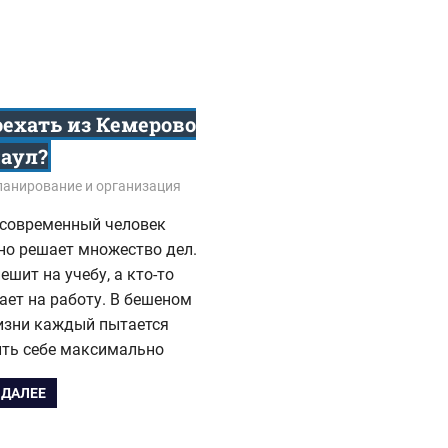
оехать из Кемерово
наул?
5
анирование и организация
современный человек
но решает множество дел.
пешит на учебу, а кто-то
ет на работу. В бешеном
изни каждый пытается
ить себе максимально
 ДАЛЕЕ