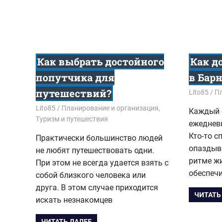
Как выбрать достойного
Как д
попутчика для
в Бар
путешествий?
31.07.201
Lito85
Пл
18.07.2017
Lito85
Планирование и организация
,
Каждый 
Туризм и путешествия
ежеднев
Кто-то с
Практически большинство людей
опаздыва
не любят путешествовать одни.
ритме ж
При этом не всегда удается взять с
обеспеч
собой близкого человека или
друга. В этом случае приходится
ЧИТАТЬ
искать незнакомцев
ЧИТАТЬ ДАЛЕЕ