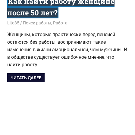
Как найти работу женщине
после 50 лет?
01.02.2016
Lito85
Поиск работы
,
Работа
Женщины, которые практически перед пенсией
остаются без работы, воспринимают такие
изменения в жизни эмоциональней, чем мужчины. И
в обществе существует ошибочное мнение, что
найти работу
ЧИТАТЬ ДАЛЕЕ