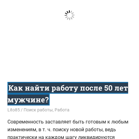
Как найти работу после 50 лет
мужчине?
01.02.2016
Lito85
Поиск работы
,
Работа
Современность заставляет быть готовым к любым
изменениям, в т. ч. поиску новой работы, ведь
практически на каждом шагу ликвидируются