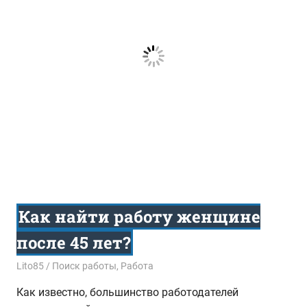
Как найти работу женщине
после 45 лет?
01.02.2016
Lito85
Поиск работы
,
Работа
Как известно, большинство работодателей