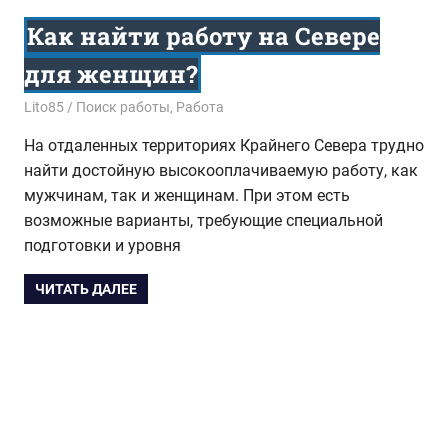
Как найти работу на Севере
для женщин?
01.02.2016
Lito85
Поиск работы
,
Работа
На отдаленных территориях Крайнего Севера трудно
найти достойную высокооплачиваемую работу, как
мужчинам, так и женщинам. При этом есть
возможные варианты, требующие специальной
подготовки и уровня
ЧИТАТЬ ДАЛЕЕ