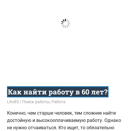
Как найти работу в 60 лет?
01.02.2016
Lito85
Поиск работы
,
Работа
Конечно, чем старше человек, тем сложнее найти
достойную и высокооплачиваемую работу. Однако
не нужно отчаиваться. Кто ищет, то обязательно