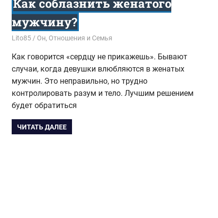
Как соблазнить женатого
мужчину?
07.07.2018
Lito85
Он
,
Отношения и Семья
Как говорится «сердцу не прикажешь». Бывают
случаи, когда девушки влюбляются в женатых
мужчин. Это неправильно, но трудно
контролировать разум и тело. Лучшим решением
будет обратиться
ЧИТАТЬ ДАЛЕЕ