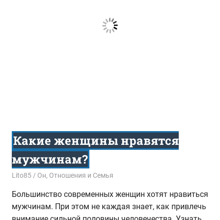
Какие женщины нравятся
мужчинам?
12.10.2017
Lito85
Он
,
Отношения и Семья
Большинство современных женщин хотят нравиться
мужчинам. При этом не каждая знает, как привлечь
внимание сильной половины человечества. Узнать