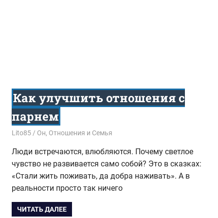
Как улучшить отношения с
парнем
10.12.2020
Lito85
Он
,
Отношения и Семья
Люди встречаются, влюбляются. Почему светлое
чувство не развивается само собой? Это в сказках:
«Стали жить поживать, да добра наживать». А в
реальности просто так ничего
ЧИТАТЬ ДАЛЕЕ