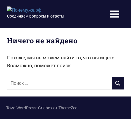
Перейти
к
Почемуже.рф
Соединяем вопросы и ответы
МЕНЮ
содержимому
Ничего не найдено
Похоже, мы не можем найти то, что вы ищете.
Возможно, поможет поиск.
Поиск
ПОИСК
для:
Тема WordPress: Gridbox от ThemeZee.