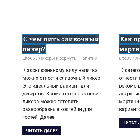
С чем пить сливочный
Как п
ликер?
марти
22.08.2017
Lito85
Ликеры и вермуты
,
Напитки
21.07.201
Lito85
Л
К эксклюзивному виду напитка
К катег
можно отнести сливочный ликер.
отнести 
Это идеальный вариант для
рекоменд
десертов. Кроме того, на основе
аперитив
ликера можно готовить
мартини
разнообразные коктейли для
вариант
гостей. Далее
ЧИТАТЬ
ЧИТАТЬ ДАЛЕЕ