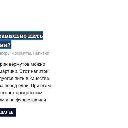
равильно пить
ни?
7
икеры и вермуты
,
Напитки
ории вермутов можно
мартини. Этот напиток
уется пить в качестве
а перед едой. При этом
 станет прекрасным
ом и на фуршетах или
 ДАЛЕЕ