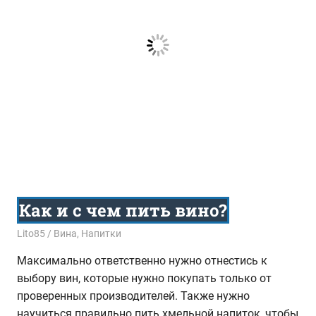
Как и с чем пить вино?
08.08.2016
Lito85
Вина
,
Напитки
Максимально ответственно нужно отнестись к
выбору вин, которые нужно покупать только от
проверенных производителей. Также нужно
научиться правильно пить хмельной напиток, чтобы