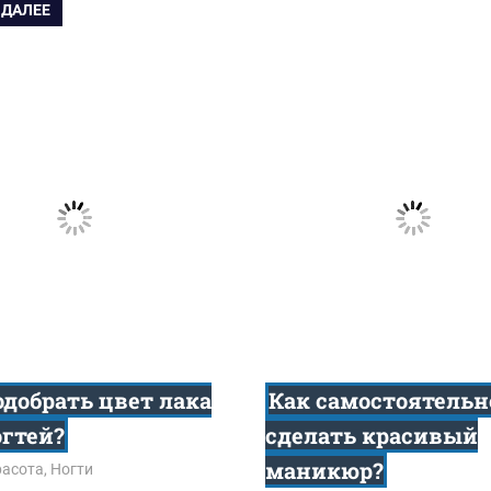
 ДАЛЕЕ
одобрать цвет лака
Как самостоятельн
огтей?
сделать красивый
маникюр?
7
расота
,
Ногти