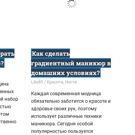
брать
Как сделать
?
градиентный маникюр в
домашних условиях?
09.08.2016
Lito85
Красота
,
Ногти
щина
женных
Каждая современная модница
й набор
обязательно заботится о красоте и
астью
здоровье своих рук, поэтому
этом
использует различные техники
ственно
маникюра. Сегодня особой
популярностью пользуется