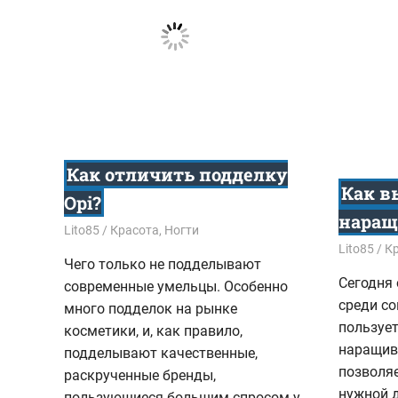
Как отличить подделку
Как в
Opi?
наращ
04.10.2015
Lito85
Красота
,
Ногти
18.09.201
Lito85
К
Чего только не подделывают
Сегодня
современные умельцы. Особенно
среди с
много подделок на рынке
пользуе
косметики, и, как правило,
наращива
подделывают качественные,
позволяе
раскрученные бренды,
нужной 
пользующиеся большим спросом у