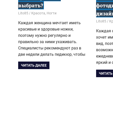
выбрать?
фотод
дизай
09.06.2016
Lito85
Красота
,
Ногти
03.05.201
Lito85
К
Каждая женщина мечтает иметь
красивые и здоровые ножки,
Каждая 
поэтому нужно регулярно и
хочет и
правильно за ними ухаживать.
вид, поэ
Специалисты рекомендуют раз в
возможн
две недели делать педикюр, чтобы
ежедневн
яркий и
ЧИТАТЬ ДАЛЕЕ
ЧИТАТЬ