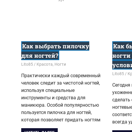
Как выбрать пилочку
Как б
для ногтей?
ногти
услов
04.09.2018
Lito85
Красота
,
Ногти
15.06.201
Lito85
К
Практически каждый современный
человек следит за чистотой ногтей,
Сегодня 
используя специальные
ухоженны
инструменты и средства для
сделать
маникюра. Особой популярностью
ногтевы
пользуется пилочка для ногтей,
соответ
которая позволяет придать ногтям
всегда у