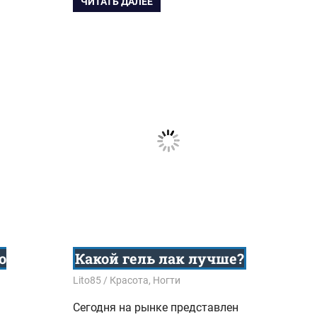
ЧИТАТЬ ДАЛЕЕ
о
Какой гель лак лучше?
14.03.2017
Lito85
Красота
,
Ногти
Сегодня на рынке представлен