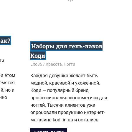
лак?
Наборы для гель-лаков
Коди
ти
11.10.2017
Lito85
Красота
,
Ногти
ри этом
Каждая девушка желает быть
емятся
модной, красивой и ухоженной.
й, но и
Коди — популярный бренд
нно
профессиональной косметики для
ногтей. Тысячи клиентов уже
опробовали продукцию интернет-
магазина kodi.in.ua и остались