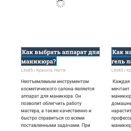
Как выбрать аппарат для
Как н
маникюра?
гель 
21.02.2017
Lito85
Красота
,
Ногти
01.12.201
Lito85
К
Неотъемлемым инструментом
Каждая 
косметического салона является
мечтает
аппарат для маникюра. Он
маникюре
позволит облегчить работу
домашни
мастера, а также качественно и
нарастит
быстро справиться со всеми
професс
поставленными задачами. При
маникюр