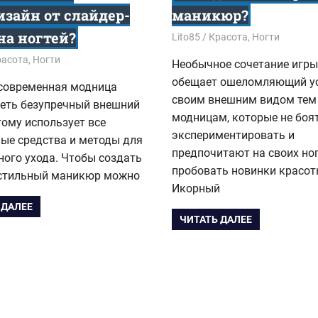
изайн от слайдер-
маникюр?
на ногтей?
04.10.2015
Lito85
Красота
,
Ногти
6
расота
,
Ногти
Необычное сочетание игры
обещает ошеломляющий у
современная модница
своим внешним видом тем
меть безупречный внешний
модницам, которые не боя
тому использует все
экспериментировать и
ые средства и методы для
предпочитают на своих но
ого ухода. Чтобы создать
пробовать новинки красот
 стильный маникюр можно
Икорный
 ДАЛЕЕ
ЧИТАТЬ ДАЛЕЕ