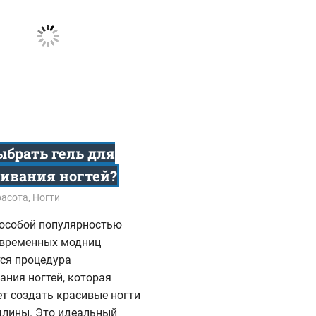
ыбрать гель для
ивания ногтей?
5
расота
,
Ногти
 особой популярностью
овременных модниц
тся процедура
ния ногтей, которая
т создать красивые ногти
длины. Это идеальный