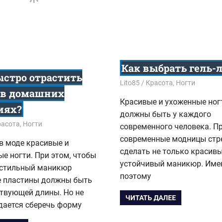
Как выбрать гель-
ыстро отрастить
26.01.2018
Lito85
Красота
,
Ногти
 в домашних
Красивые и ухоженные ног
иях?
должны быть у каждого
8
расота
,
Ногти
современного человека. П
современные модницы стр
в моде красивые и
сделать не только красивы
е ногти. При этом, чтобы
устойчивый маникюр. Име
 стильный маникюр
поэтому
е пластины должны быть
ствующей длины. Но не
ЧИТАТЬ ДАЛЕЕ
дается сберечь форму