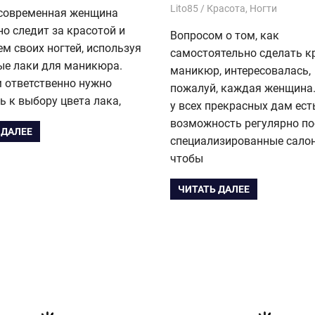
31.03.2017
Lito85
Красота
,
Ногти
современная женщина
о следит за красотой и
Вопросом о том, как
м своих ногтей, используя
самостоятельно сделать к
ые лаки для маникюра.
маникюр, интересовалась,
 ответственно нужно
пожалуй, каждая женщина.
ь к выбору цвета лака,
у всех прекрасных дам ест
возможность регулярно п
 ДАЛЕЕ
специализированные сало
чтобы
ЧИТАТЬ ДАЛЕЕ