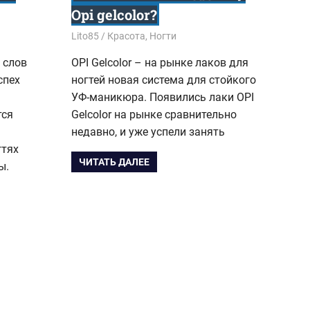
Opi gelcolor?
04.10.2015
Lito85
Красота
,
Ногти
 слов
ОPI Gelcolor – на рынке лаков для
спех
ногтей новая система для стойкого
УФ-маникюра. Появились лаки ОPI
тся
Gelcolor на рынке сравнительно
недавно, и уже успели занять
гтях
ЧИТАТЬ ДАЛЕЕ
ы.