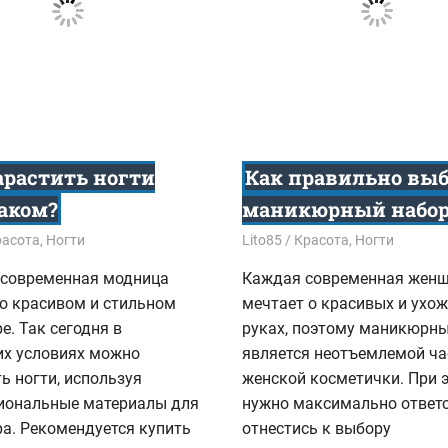
арастить ногти
Как правильно вы
лаком?
маникюрный набор
6
расота
,
Ногти
29.08.2016
Lito85
Красота
,
Ногти
современная модница
Каждая современная жен
 о красивом и стильном
мечтает о красивых и ухо
. Так сегодня в
руках, поэтому маникюрны
х условиях можно
является неотъемлемой ч
ь ногти, используя
женской косметички. При 
иональные материалы для
нужно максимально ответ
а. Рекомендуется купить
отнестись к выбору