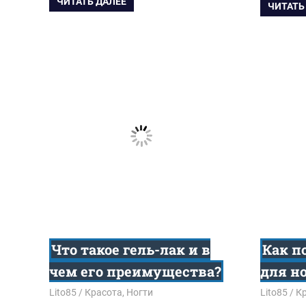
ЧИТАТЬ ДАЛЕЕ
ЧИТАТЬ
Что такое гель-лак и в
Как п
чем его преимущества?
для н
07.10.2017
Lito85
Красота
,
Ногти
16.08.201
Lito85
К