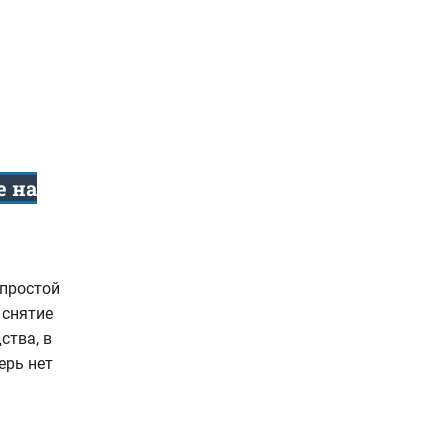
е на
 простой
 снятие
ства, в
ерь нет