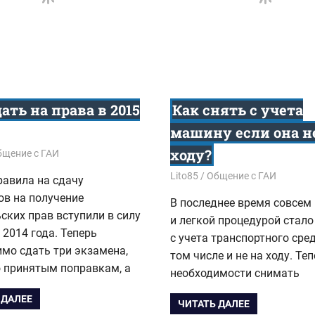
ать на права в 2015
Как снять с учета
машину если она н
ходу?
5
бщение с ГАИ
18.02.2015
Lito85
Общение с ГАИ
равила на сдачу
ов на получение
В последнее время совсем
ских прав вступили в силу
и легкой процедурой стало
 2014 года. Теперь
с учета транспортного сред
мо сдать три экзамена,
том числе и не на ходу. Теп
о принятым поправкам, а
необходимости снимать
 ДАЛЕЕ
ЧИТАТЬ ДАЛЕЕ